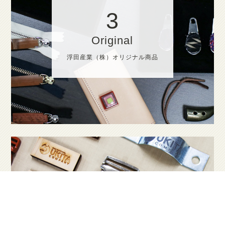
3
Original
浮田産業（株）オリジナル商品
4
Sculpture＆Laser