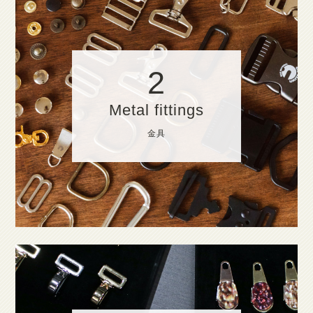
2
Metal fittings
金具